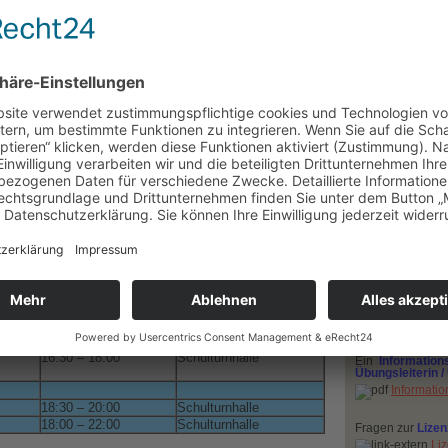
50 Jahre Voll
Zeit
Ort
10:00 – 12:00
Laufbahn hinter der
Schulturnhalle
10:00 – 11:00
Haus des Gastes,
Gymnastikraum
13:00 - 14:30
Haus des Gastes,
Gymnastikraum
20:00 – 22:00
Schulturnhalle
18:00 – 19:00
Haus des Gastes,
Aus- und Wei
Gymnastikraum
Kurzschulungen
20:00 – 21:30
Schulturnhalle
und 29./30. Augu
15:30 – 16:30
Schulturnhalle
Turn- und Spor
16:30 – 17:30
Schulturnhalle
veranstaltung - 1
15:30 – 16:30
Schulturnhalle
17:30 – 18:30
Schulturnhalle
Übungsstunde des
16:00
–
18:00
Schulturnhalle
16:30 – 18:00
Schulturnhalle
Ein
Information
Übungsleiterin /
Informatio
18:30 – 20:00
Schulturnhalle
18:00 – 22:00
Schulturnhalle
Fragen zur
Lize
Liz