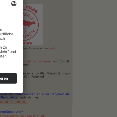
eyball
mehr...
terbildungen
Kinderturnen
und
Eltern-Kind-Turnen
vom 15./16.
st 2026 in Hartenrod
tkongress
- Hessens größte Weiterbildungs-
9. bis 21. Juni 2026 in Frankfurt
 Monats
sblatt für Interessenten an einer Tätigkeit als
 Übungsleiter
findet ihr hier:
nsblatt Übungsleiter
nzverlängerung
?
enzverlängerung - was ist zu tun