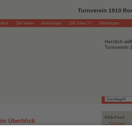
Turnverein 1910 Ro
blick
Der Verein
Abteilungen
100 Jahre TV
Bilderbogen
Herzlich wi
Turnverein 
RSS-Feed
im Überblick