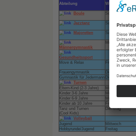
Abteilung
Wochentag
Boule
Sonntag
Jazztanz
Samstag
Majoretten
Samstag
Mittwoch
Männergymnastik
Gesundheitssport
Move & Relax
Freitag
Frauengymnastik
Dienstag
Gymnastik für Jedermann
Dienstag
Turnen
Eltern-Kind (2-3 Jahre)
Mittwoch
Kinder 3-6 Jahre
Mittwoch
Kinder 6-9 Jahre
Mittwoch
Kinder ab 10 Jahre
Freitag
Tanz und Turnen
Dienstag
(Cool Kids)
Volleyball
Jugend
Mittwoch
Hobbyrunde/Jugend
Freitag