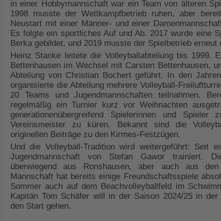
in einer Hobbymannschaft war ein Team von älteren Spiel
1998 musste der Wettkampfbetrieb ruhen, aber bereit
Neustart mit einer Männer- und einer Damenmannschaft 
Es folgte ein sportliches Auf und Ab. 2017 wurde eine S
Berka gebildet, und 2019 musste der Spielbetrieb erneut 
Heinz Stanke leitete die Volleyballabteilung bis 1999
Bettenhausen im Wechsel mit Carsten Bettenhausen, und
Abteilung von Christian Bochert geführt. In den Jahre
organisierte die Abteilung mehrere Volleyball-Freiluftturn
20 Teams und Jugendmannschaften teilnahmen. Bere
regelmäßig ein Turnier kurz vor Weihnachten ausget
generationenübergreifend Spielerinnen und Spiele
Vereinsmeister zu küren. Bekannt sind die Volleyba
originellen Beiträge zu den Kirmes-Festzügen.
Und die Volleyball-Tradition wird weitergeführt: Seit 
Jugendmannschaft von Stefan Gawor trainiert. D
überwiegend aus Ronshausen, aber auch aus den 
Mannschaft hat bereits einige Freundschaftsspiele absolv
Sommer auch auf dem Beachvolleyballfeld im Schwi
Kapitän Tom Schäfer will in der Saison 2024/25 in der
den Start gehen.