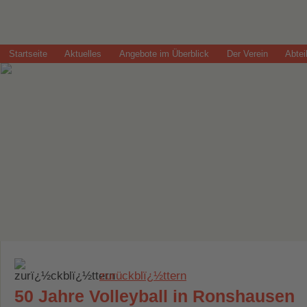
Startseite
Aktuelles
Angebote im Überblick
Der Verein
Abtei
zurückblï¿½ttern
50 Jahre Volleyball in Ronshausen